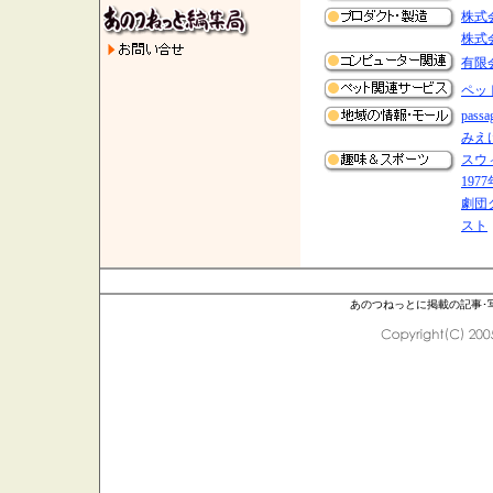
株式
株式
有限
ペッ
passa
みえ
スウ
19
劇団
スト
あのつねっとに掲載の記事･