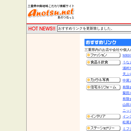
おすすめリンクを更新致しました。
三重県内のお店や会社や個人
MRH
うな
浦村
天ぷ
中尾
有限
菊田
有限
山田
ニッ
イン
松尾
ミフ